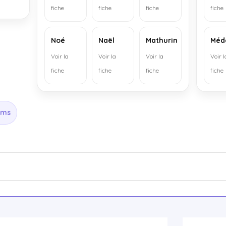
fiche
fiche
fiche
fiche
Noé
Naël
Mathurin
Méd
Voir la
Voir la
Voir la
Voir l
fiche
fiche
fiche
fiche
oms