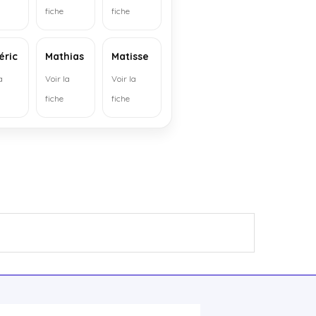
fiche
fiche
éric
Mathias
Matisse
a
Voir la
Voir la
fiche
fiche