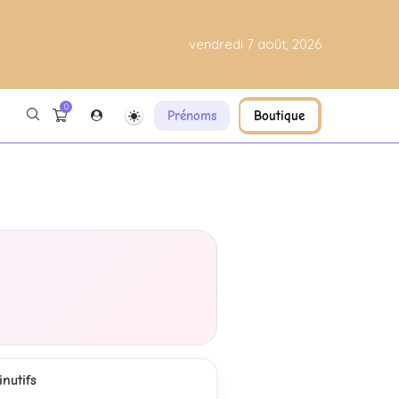
vendredi 7 août, 2026
0
Prénoms
Boutique
nutifs