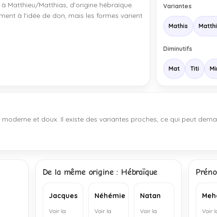
à Matthieu/Matthias, d'origine hébraïque.
Variantes
ment à l'idée de don, mais les formes varient
Mathis
Matth
Diminutifs
Mat
Titi
Mi
 moderne et doux. Il existe des variantes proches, ce qui peut dema
De la même origine : Hébraïque
Préno
Jacques
Néhémie
Natan
Meh
Voir la
Voir la
Voir la
Voir l