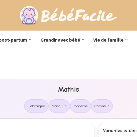
post-partum
Grandir avec bébé
Vie de famille
Mathis
Hébraïque
Masculin
Moderne
Commun
Variantes & dimi