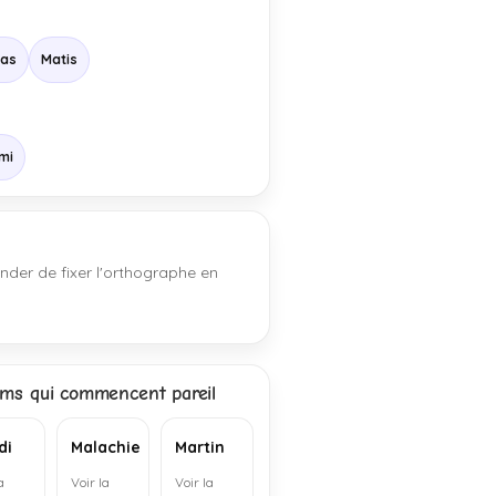
ias
Matis
mi
nder de fixer l'orthographe en
ms qui commencent pareil
di
Malachie
Martin
a
Voir la
Voir la