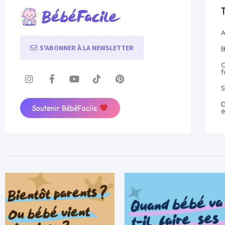
A
S'ABONNER À LA NEWSLETTER
B
O
f
S
D
Soutenir BébéFacile
é