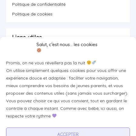
Politique de confidentialité
Politique de cookies
Liens utiles
Salut, c’est nous… les cookies
Se connecter/S'inscrire
Promis, on ne vous réveillera pas la nuit
FAQ / Livraison & accès
On utilise simplement quelques cookies pour vous offrir une
À propos
expérience douce et adaptée : faciliter votre navigation,
Contact
mieux comprendre vos besoins de jeunes parents, et vous
proposer des contenus utiles (sans jamais vous surcharger).
Plan du site
Vous pouvez choisir ce qui vous convient, tout en gardant le
Tous les articles
contrôle à chaque instant. Comme avec bébé, ici aussi, on
respecte votre rythme
Professionnels & partenariats
ACCEPTER