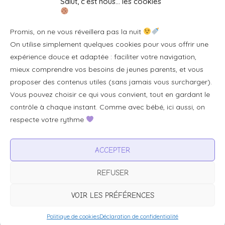
Salut, c’est nous… les cookies
Se connecter/S'inscrire
Promis, on ne vous réveillera pas la nuit
FAQ / Livraison & accès
On utilise simplement quelques cookies pour vous offrir une
À propos
expérience douce et adaptée : faciliter votre navigation,
Contact
mieux comprendre vos besoins de jeunes parents, et vous
proposer des contenus utiles (sans jamais vous surcharger).
Plan du site
Vous pouvez choisir ce qui vous convient, tout en gardant le
Tous les articles
contrôle à chaque instant. Comme avec bébé, ici aussi, on
respecte votre rythme
Professionnels & partenariats
ACCEPTER
Devenir partenaire
REFUSER
Visibilité pour votre marque
Proposer un produit ou un service
VOIR LES PRÉFÉRENCES
Politique de cookies
Déclaration de confidentialité