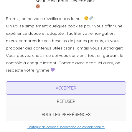
Salut, c’est nous… les cookies
Se connecter/S'inscrire
Promis, on ne vous réveillera pas la nuit
FAQ / Livraison & accès
On utilise simplement quelques cookies pour vous offrir une
À propos
expérience douce et adaptée : faciliter votre navigation,
Contact
mieux comprendre vos besoins de jeunes parents, et vous
proposer des contenus utiles (sans jamais vous surcharger).
Plan du site
Vous pouvez choisir ce qui vous convient, tout en gardant le
Tous les articles
contrôle à chaque instant. Comme avec bébé, ici aussi, on
respecte votre rythme
Professionnels & partenariats
ACCEPTER
Devenir partenaire
REFUSER
Visibilité pour votre marque
Proposer un produit ou un service
VOIR LES PRÉFÉRENCES
Politique de cookies
Déclaration de confidentialité