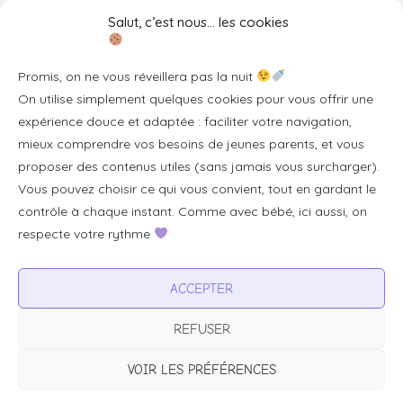
Liens utiles
Salut, c’est nous… les cookies
Se connecter/S'inscrire
Promis, on ne vous réveillera pas la nuit
FAQ / Livraison & accès
On utilise simplement quelques cookies pour vous offrir une
À propos
expérience douce et adaptée : faciliter votre navigation,
Contact
mieux comprendre vos besoins de jeunes parents, et vous
proposer des contenus utiles (sans jamais vous surcharger).
Plan du site
Vous pouvez choisir ce qui vous convient, tout en gardant le
Tous les articles
contrôle à chaque instant. Comme avec bébé, ici aussi, on
respecte votre rythme
Professionnels & partenariats
ACCEPTER
Devenir partenaire
REFUSER
Visibilité pour votre marque
Proposer un produit ou un service
VOIR LES PRÉFÉRENCES