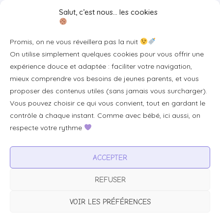
Liens utiles
Salut, c’est nous… les cookies
Se connecter/S'inscrire
Promis, on ne vous réveillera pas la nuit
FAQ / Livraison & accès
On utilise simplement quelques cookies pour vous offrir une
À propos
expérience douce et adaptée : faciliter votre navigation,
Contact
mieux comprendre vos besoins de jeunes parents, et vous
proposer des contenus utiles (sans jamais vous surcharger).
Plan du site
Vous pouvez choisir ce qui vous convient, tout en gardant le
Tous les articles
contrôle à chaque instant. Comme avec bébé, ici aussi, on
respecte votre rythme
Professionnels & partenariats
ACCEPTER
Devenir partenaire
REFUSER
Visibilité pour votre marque
Proposer un produit ou un service
VOIR LES PRÉFÉRENCES