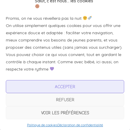
Salut, c’est nous… les cookies
Se connecter/S'inscrire
Promis, on ne vous réveillera pas la nuit
FAQ / Livraison & accès
On utilise simplement quelques cookies pour vous offrir une
À propos
expérience douce et adaptée : faciliter votre navigation,
Contact
mieux comprendre vos besoins de jeunes parents, et vous
proposer des contenus utiles (sans jamais vous surcharger).
Plan du site
Vous pouvez choisir ce qui vous convient, tout en gardant le
Tous les articles
contrôle à chaque instant. Comme avec bébé, ici aussi, on
respecte votre rythme
Professionnels & partenariats
ACCEPTER
Devenir partenaire
REFUSER
Visibilité pour votre marque
Proposer un produit ou un service
VOIR LES PRÉFÉRENCES
Politique de cookies
Déclaration de confidentialité