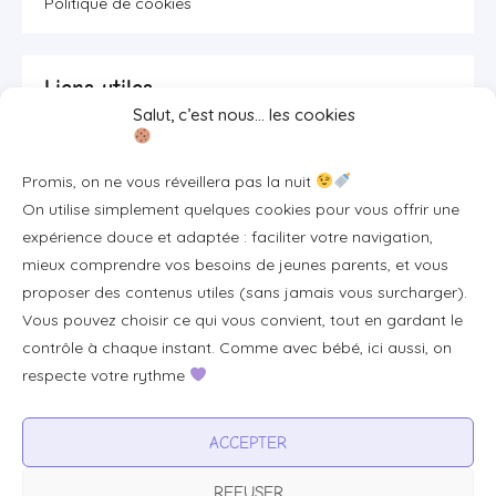
Politique de cookies
Liens utiles
Salut, c’est nous… les cookies
Se connecter/S'inscrire
Promis, on ne vous réveillera pas la nuit
FAQ / Livraison & accès
On utilise simplement quelques cookies pour vous offrir une
À propos
expérience douce et adaptée : faciliter votre navigation,
Contact
mieux comprendre vos besoins de jeunes parents, et vous
proposer des contenus utiles (sans jamais vous surcharger).
Plan du site
Vous pouvez choisir ce qui vous convient, tout en gardant le
Tous les articles
contrôle à chaque instant. Comme avec bébé, ici aussi, on
respecte votre rythme
Professionnels & partenariats
ACCEPTER
Devenir partenaire
REFUSER
Visibilité pour votre marque